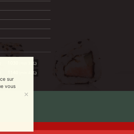
1030
)
(min 35€,)
1140
)
(min 40€,)
nce sur
ue vous