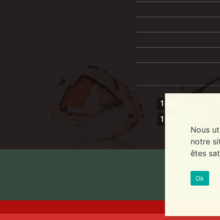
1040
(min 23€,)
1150
(min 35€,)
Nous ut
notre si
êtes sat
Ok