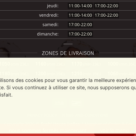
jeudi:
11:00-14:00
17:00-22:00
vendredi:
11:00-14:00
17:00-22:00
samedi:
17:00-22:00
dimanche:
17:00-22:00
ZONES DE LIVRAISON
1050
1160
1170
1000
(min 23€,)
(min 23€,)
(min 23€,)
(min 35€,
1180
1200
1210
1060
(min 35€,)
(min 35€,)
(min 35€,)
(min 40€,
ilisons des cookies pour vous garantir la meilleure expérie
te. Si vous continuez à utiliser ce site, nous supposerons q
isfait.
Cash
Bancontact
On
PRIVACY POLICY
TERMS AND CONDITIONS
Delivery
Copyright 2026 ©
Sushi House Ixelles
| Member of
Order & Eat
nous sommes fermés maintenant
voir le menu