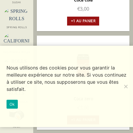
SUSHI
€
3,00
+1 AU PANIER
SPRING ROLLS
CALIFORNIA ROLLS
Nous utilisons des cookies pour vous garantir la
meilleure expérience sur notre site. Si vous continuez
ROLLS
à utiliser ce site, nous supposerons que vous êtes
satisfait.
Coca zero
MASAGO ROLLS
Ok
€
3,00
+1 AU PANIER
MAKI