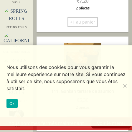
€
7,20
SUSHI
2 pièces
+1 au panier
SPRING ROLLS
CALIFORNIA ROLLS
Nous utilisons des cookies pour vous garantir la
meilleure expérience sur notre site. Si vous continuez
ROLLS
à utiliser ce site, nous supposerons que vous êtes
satisfait.
111. Gunkan tartare de saumon
€
5,30
MASAGO ROLLS
Ok
2 pièces
+1 au panier
nous sommes fermés maintenant
voir le menu
MAKI