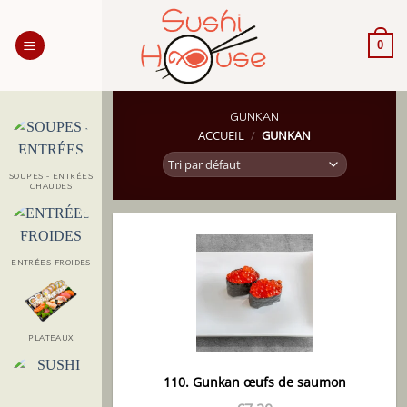
Passer
au
0
contenu
GUNKAN
ACCUEIL
/
GUNKAN
SOUPES - ENTRÉES
CHAUDES
ENTRÉES FROIDES
PLATEAUX
110. Gunkan œufs de saumon