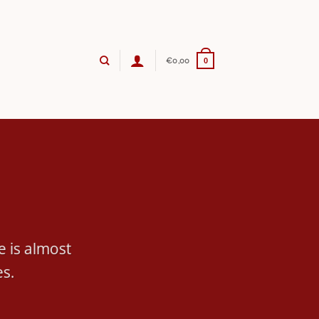
€
0,00
0
e is almost
es.