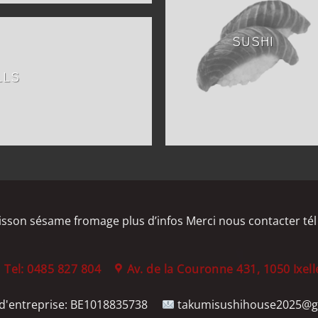
SUSHI
LLS
isson sésame fromage plus d’infos Merci nous contacter tél
Tel: 0485 827 804
Av. de la Couronne 431, 1050 Ixell
'entreprise:
BE1018835738
takumisushihouse2025@g